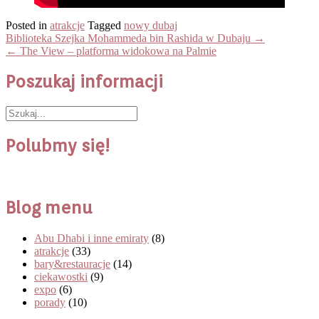
Posted in
atrakcje
Tagged
nowy dubaj
Post
Biblioteka Szejka Mohammeda bin Rashida w Dubaju
→
navigation
←
The View – platforma widokowa na Palmie
Poszukaj informacji
Polubmy się!
Blog menu
Abu Dhabi i inne emiraty
(8)
atrakcje
(33)
bary&restauracje
(14)
ciekawostki
(9)
expo
(6)
porady
(10)