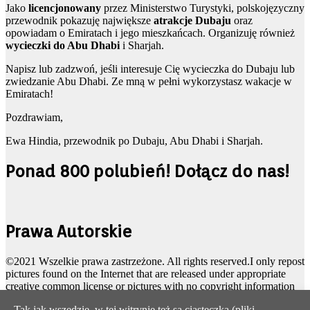
Jako
licencjonowany
przez Ministerstwo Turystyki, polskojęzyczny
przewodnik pokazuję największe
atrakcje Dubaju
oraz
opowiadam o Emiratach i jego mieszkańcach. Organizuję również
wycieczki do Abu Dhabi
i Sharjah.
Napisz lub zadzwoń, jeśli interesuje Cię wycieczka do Dubaju lub
zwiedzanie Abu Dhabi. Ze mną w pełni wykorzystasz wakacje w
Emiratach!
Pozdrawiam,
Ewa Hindia, przewodnik po Dubaju, Abu Dhabi i Sharjah.
Ponad 800 polubień! Dołącz do nas!
Prawa Autorskie
©2021 Wszelkie prawa zastrzeżone. All rights reserved.I only repost
pictures found on the Internet that are released under appropriate
creative common license or pictures with no copyright information
attached/public domain pictures. However I’m only human and
Tak jak wszędzie, w tej witrynie też są ciasteczka (pliki