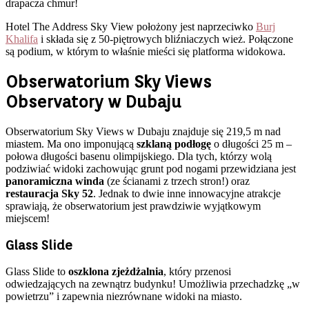
drapacza chmur!
Hotel The Address Sky View położony jest naprzeciwko
Burj
Khalifa
i składa się z 50-piętrowych bliźniaczych wież. Połączone
są podium, w którym to właśnie mieści się platforma widokowa.
Obserwatorium Sky Views
Observatory w Dubaju
Obserwatorium Sky Views w Dubaju znajduje się 219,5 m nad
miastem. Ma ono imponującą
szklaną podłogę
o długości 25 m –
połowa długości basenu olimpijskiego. Dla tych, którzy wolą
podziwiać widoki zachowując grunt pod nogami przewidziana jest
panoramiczna winda
(ze ścianami z trzech stron!) oraz
restauracja Sky 52
. Jednak to dwie inne innowacyjne atrakcje
sprawiają, że obserwatorium jest prawdziwie wyjątkowym
miejscem!
Glass Slide
Glass Slide to
oszklona zjeżdżalnia
, który przenosi
odwiedzających na zewnątrz budynku! Umożliwia przechadzkę „w
powietrzu” i zapewnia niezrównane widoki na miasto.