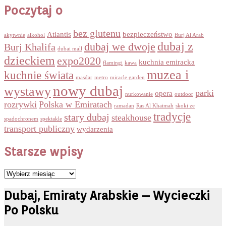
Poczytaj o
bez glutenu
Atlantis
bezpieczeństwo
akytwnie
alkohol
Burj Al Arab
dubaj z
dubaj we dwoje
Burj Khalifa
dubai mall
dzieckiem
expo2020
kuchnia emiracka
flamingi
kawa
muzea i
kuchnie świata
masdar
metro
miracle garden
nowy dubaj
wystawy
parki
opera
nurkowanie
outdoor
rozrywki
Polska w Emiratach
ramadan
Ras Al Khaimah
skoki ze
tradycje
stary dubaj
steakhouse
spadochronem
spektakle
transport publiczny
wydarzenia
Starsze wpisy
Starsze
wpisy
Dubaj, Emiraty Arabskie – Wycieczki
Po Polsku