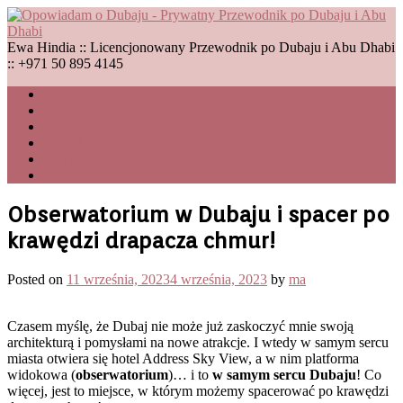
Skip
to
content
Ewa Hindia :: Licencjonowany Przewodnik po Dubaju i Abu Dhabi
:: +971 50 895 4145
Home
O mnie
Wycieczki
Kontakt
Przydatne Informacje
Blog
Obserwatorium w Dubaju i spacer po
krawędzi drapacza chmur!
Posted on
11 września, 2023
4 września, 2023
by
ma
Czasem myślę, że Dubaj nie może już zaskoczyć mnie swoją
architekturą i pomysłami na nowe atrakcje. I wtedy w samym sercu
miasta otwiera się hotel Address Sky View, a w nim platforma
widokowa (
obserwatorium
)… i to
w samym sercu Dubaju
! Co
więcej, jest to miejsce, w którym możemy spacerować po krawędzi