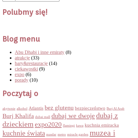
Polubmy się!
Blog menu
Abu Dhabi i inne emiraty
(8)
atrakcje
(33)
bary&restauracje
(14)
ciekawostki
(9)
expo
(6)
porady
(10)
Poczytaj o
bez glutenu
Atlantis
bezpieczeństwo
akytwnie
alkohol
Burj Al Arab
dubaj z
dubaj we dwoje
Burj Khalifa
dubai mall
dzieckiem
expo2020
kuchnia emiracka
flamingi
kawa
muzea i
kuchnie świata
masdar
metro
miracle garden