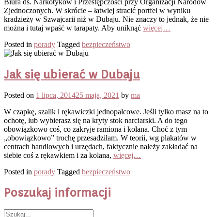
Biura ds. Narkotyków i Przestępczości przy Organizacji Narodów
Zjednoczonych. W skrócie – łatwiej stracić portfel w wyniku
kradzieży w Szwajcarii niż w Dubaju. Nie znaczy to jednak, że nie
można i tutaj wpaść w tarapaty. Aby uniknąć
więcej…
Posted in
porady
Tagged
bezpieczeństwo
Jak się ubierać w Dubaju
Posted on
1 lipca, 2014
25 maja, 2021
by
ma
W czapkę, szalik i rękawiczki jednopalcowe. Jeśli tylko masz na to
ochotę, lub wybierasz się na kryty stok narciarski. A do tego
obowiązkowo coś, co zakryje ramiona i kolana. Choć z tym
„obowiązkowo” trochę przesadziłam. W teorii, wg plakatów w
centrach handlowych i urzędach, faktycznie należy zakładać na
siebie coś z rękawkiem i za kolana,
więcej…
Posted in
porady
Tagged
bezpieczeństwo
Poszukaj informacji