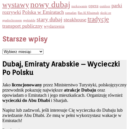
nowy dubaj
wystawy
parki
opera
nurkowanie
outdoor
rozrywki
Polska w Emiratach
ramadan
Ras Al Khaimah
skoki ze
tradycje
stary dubaj
steakhouse
spadochronem
spektakle
transport publiczny
wydarzenia
Starsze wpisy
Starsze
wpisy
Dubaj, Emiraty Arabskie – Wycieczki
Po Polsku
Jako
licencjonowany
przez Ministerstwo Turystyki, polskojęzyczny
przewodnik pokazuję największe
atrakcje Dubaju
oraz
opowiadam o Emiratach i jego mieszkańcach. Organizuję również
wycieczki do Abu Dhabi
i Sharjah.
Napisz lub zadzwoń, jeśli interesuje Cię wycieczka do Dubaju lub
zwiedzanie Abu Dhabi. Ze mną w pełni wykorzystasz wakacje w
Emiratach!