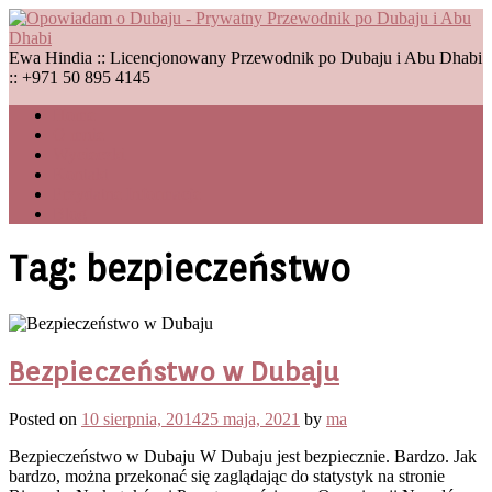
Skip
to
content
Ewa Hindia :: Licencjonowany Przewodnik po Dubaju i Abu Dhabi
:: +971 50 895 4145
Home
O mnie
Wycieczki
Kontakt
Przydatne Informacje
Blog
Tag:
bezpieczeństwo
Bezpieczeństwo w Dubaju
Posted on
10 sierpnia, 2014
25 maja, 2021
by
ma
Bezpieczeństwo w Dubaju W Dubaju jest bezpiecznie. Bardzo. Jak
bardzo, można przekonać się zaglądając do statystyk na stronie