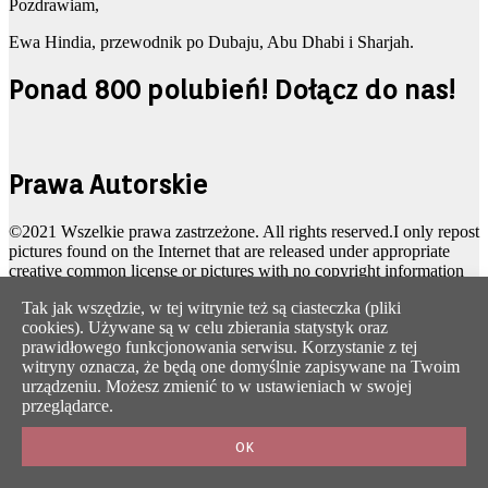
Pozdrawiam,
Ewa Hindia, przewodnik po Dubaju, Abu Dhabi i Sharjah.
Ponad 800 polubień! Dołącz do nas!
Prawa Autorskie
©2021 Wszelkie prawa zastrzeżone. All rights reserved.I only repost
pictures found on the Internet that are released under appropriate
creative common license or pictures with no copyright information
attached/public domain pictures. However I’m only human and
Tak jak wszędzie, w tej witrynie też są ciasteczka (pliki
might have overlooked something, so please let me know
cookies). Używane są w celu zbierania statystyk oraz
immediately if you find a picture here you hold copyrights for or if
prawidłowego funkcjonowania serwisu. Korzystanie z tej
you changed creative common license conditions.
witryny oznacza, że będą one domyślnie zapisywane na Twoim
Zdjęcia na stronie głównej autorstwa @Don Moraes
urządzeniu. Możesz zmienić to w ustawieniach w swojej
przeglądarce.
Dubaj. Abu Dhabi. Po Polsku.
OK
Polityka Prywatności