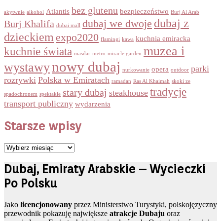
bez glutenu
Atlantis
bezpieczeństwo
akytwnie
alkohol
Burj Al Arab
dubaj z
dubaj we dwoje
Burj Khalifa
dubai mall
dzieckiem
expo2020
kuchnia emiracka
flamingi
kawa
muzea i
kuchnie świata
masdar
metro
miracle garden
nowy dubaj
wystawy
parki
opera
nurkowanie
outdoor
rozrywki
Polska w Emiratach
ramadan
Ras Al Khaimah
skoki ze
tradycje
stary dubaj
steakhouse
spadochronem
spektakle
transport publiczny
wydarzenia
Starsze wpisy
Starsze
wpisy
Dubaj, Emiraty Arabskie – Wycieczki
Po Polsku
Jako
licencjonowany
przez Ministerstwo Turystyki, polskojęzyczny
przewodnik pokazuję największe
atrakcje Dubaju
oraz