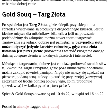
w bardzo dobrej cenie.
Gold Souq – Targ Złota
Po sąsiedzku jest
Targ Złota
, gdzie sklepik przy sklepiku na
sprzedaż wystawiane są produkty z drogocennego kruszcu. Jest to
idealne miejsce dla miłośników biżuterii, a jeśli na poważnie
podchodzimy do zakupów, można nawet sporo utargować.
Targowanie się jednak, dobrze jest pamiętać,
w przypadku złota
może dotyczyć jedynie kosztów robocizny, gdyż cena złota
ustalana jest przez giełdę
(notowania i wartość kilograma danego
dnia są do sprawdzenia w lokalnych gazetach i internecie).
Mówiąc o
targowaniu
, dobrze jest chociaż spróbować swoich sił w
tej kwestii na Targu Przypraw, gdzie poza kulinarnymi dodatkami,
można zakupić również pamiątki. Nigdy nie należy się zgadzać na
pierwszą podaną ceną, należy upierać się przy swojej (zazwyczaj
zaczynam od trochę poniżej połowy tego, co mi proponuje
sprzedawca) i w kółko pytać o
„best price”
.
Spice & Gold Souqs otwarte są od 10 do 22, w piątki od 16 do 22.
Posted in
atrakcje
Tagged
stary dubaj