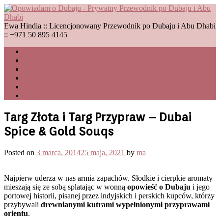
Skip
to
content
Ewa Hindia :: Licencjonowany Przewodnik po Dubaju i Abu Dhabi
:: +971 50 895 4145
Home
O mnie
Wycieczki
Kontakt
Przydatne Informacje
Blog
Targ Złota i Targ Przypraw – Dubai
Spice & Gold Souqs
Posted on
3 marca, 2014
25 maja, 2021
by
ma
Najpierw uderza w nas armia zapachów. Słodkie i cierpkie aromaty
mieszają się ze sobą splatając w wonną
opowieść o Dubaju
i jego
portowej historii, pisanej przez indyjskich i perskich kupców, którzy
przybywali
drewnianymi kutrami wypełnionymi przyprawami
orientu
.