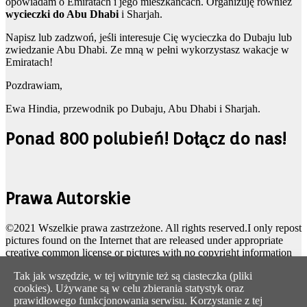
opowiadam o Emiratach i jego mieszkańcach. Organizuję również
wycieczki do Abu Dhabi
i Sharjah.
Napisz lub zadzwoń, jeśli interesuje Cię wycieczka do Dubaju lub
zwiedzanie Abu Dhabi. Ze mną w pełni wykorzystasz wakacje w
Emiratach!
Pozdrawiam,
Ewa Hindia, przewodnik po Dubaju, Abu Dhabi i Sharjah.
Ponad 800 polubień! Dołącz do nas!
Prawa Autorskie
©2021 Wszelkie prawa zastrzeżone. All rights reserved.I only repost
pictures found on the Internet that are released under appropriate
creative common license or pictures with no copyright information
attached/public domain pictures. However I’m only human and
Tak jak wszędzie, w tej witrynie też są ciasteczka (pliki
might have overlooked something, so please let me know
cookies). Używane są w celu zbierania statystyk oraz
immediately if you find a picture here you hold copyrights for or if
prawidłowego funkcjonowania serwisu. Korzystanie z tej
you changed creative common license conditions.