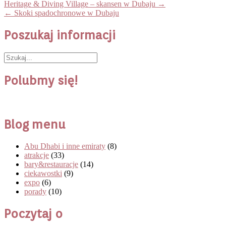
Post
Heritage & Diving Village – skansen w Dubaju
→
navigation
←
Skoki spadochronowe w Dubaju
Poszukaj informacji
Polubmy się!
Blog menu
Abu Dhabi i inne emiraty
(8)
atrakcje
(33)
bary&restauracje
(14)
ciekawostki
(9)
expo
(6)
porady
(10)
Poczytaj o