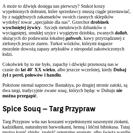
A może to dźwięk dosięga nas pierwszy? Stukot koszy
wypełnionych dobrami, które sprzedawcy muszą ciągle przestawiać,
by z najgłębszych zakamarków swoich ciasnych sklepików
wydobyć towar „specjalnie dla nas”. Grzechot
drobinek
wyschniętej żywicy
. Szczęk metalowych dzbanków o
wyciągniętej, smukłej szyjce i wygiętym dziobku, zwanych
dallah
,
służących do podawania lokalnej
gahwah
, kawy przyrządzanej z
zielonych jeszcze ziaren. Turkot wózków, którymi tragarze
mozolnie dowożą zapasy artykułów z nieopodal zakotwiczonych
łodzi.
Cokolwiek by to nie było, zapachy i dźwięki przenoszą nas w
czasie do
lat 40′ XX wieku
, albo jeszcze wcześniej, kiedy
Dubaj
żył z pereł, połowów i handlu
.
Położone niemal naprzeciw Bastakiya, po drugiej stronie zatoki, są
dwa targi, tradycyjnie zwane
souq,
których będąc w Dubaju
nie
można przegapić
.
Spice Souq – Targ Przypraw
Targ Przypraw wita nas koszami wypełnionymi suszonymi ziołami,
kadzidłami, naturalnymi barwnikami, henną i liśćmi hibiskusa. Tutaj
można kupić
shishę
, znaleźć orientalne aromaty, albo świeżą wanilię